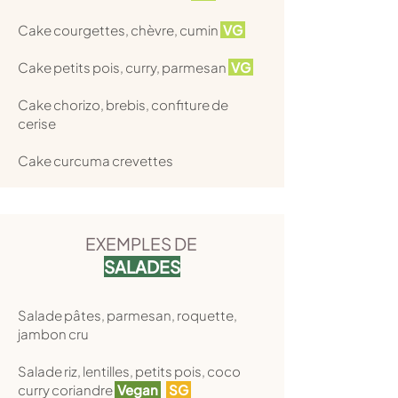
Cake courgettes, chèvre, cumin
VG
Cake petits pois, curry, parmesan
VG
Cake chorizo, brebis, confiture de
cerise
Cake curcuma crevettes
EXEMPLES DE
SALADES
Salade pâtes, parmesan, roquette,
jambon cru
Salade riz, lentilles, petits pois, coco
curry coriandre
Vegan
SG