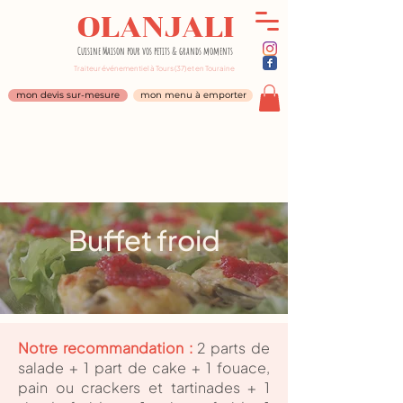
OLANJALI
Cuisine Maison pour vos petits & grands moments
Traiteur événementiel à Tours (37) et en Touraine
mon devis sur-mesure
mon menu à emporter
Buffet froid
Notre recommandation :
2 parts de
salade + 1 part de cake + 1 fouace,
pain ou crackers et tartinades + 1