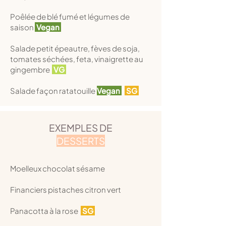
Poêlée de blé fumé et légumes de
saison
Vegan
Salade petit épeautre, fèves de soja,
tomates séchées, feta, vinaigrette au
gingembre
VG
Salade façon ratatouille
Vegan
SG
EXEMPLES DE
DESSERTS
Moelleux chocolat sésame
Financiers pistaches citron vert
Panacotta à la rose
SG