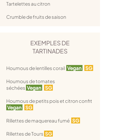
Tartelettes au citron
Crumble de fruits de saison
EXEMPLES DE
TARTINADES
Houmous de lentilles corail
Vegan
SG
Houmous de tomates
séchées
Vegan
SG
Houmous de petits pois et citron confit
Vegan
SG
Rillettes de maquereau fumé
SG
Rillettes de Tours
SG