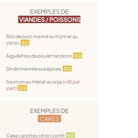
EXEMPLES DE
VIANDES / POISSONS
Rôti de porc mariné au thym et au
citron
SG
Aiguillettes de poulet tandoori
SG
Dinde marinée aux épices
SG
Saumon au miel et au soja
(+1€ par
part)
SG
EXEMPLES DE
CAKES
Cake carottes citron confit
VG