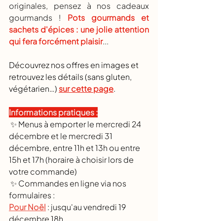
originales, pensez à nos cadeaux 
gourmands ! 
Pots gourmands et 
sachets d'épices : une jolie attention 
qui fera forcément plaisir
...
Découvrez nos offres en images et 
retrouvez les détails (sans gluten, 
végétarien…) 
sur cette page
. 
Informations pratiques :
✨ 
Menus à emporter le mercredi 24 
décembre et le mercredi 31 
décembre, entre 11h et 13h ou entre 
15h et 17h (horaire à choisir lors de 
votre commande)
✨ 
Commandes en ligne via nos 
formulaires : 
Pour Noël
 : jusqu'au vendredi 19 
décembre 18h